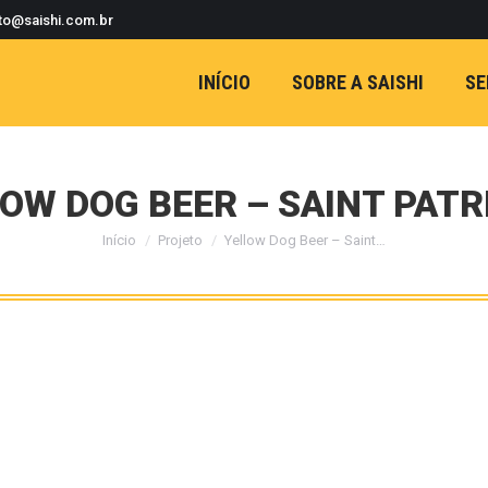
to@saishi.com.br
INÍCIO
SOBRE A SAISHI
SE
OW DOG BEER – SAINT PATR
Início
Projeto
Yellow Dog Beer – Saint…
Você está aqui: