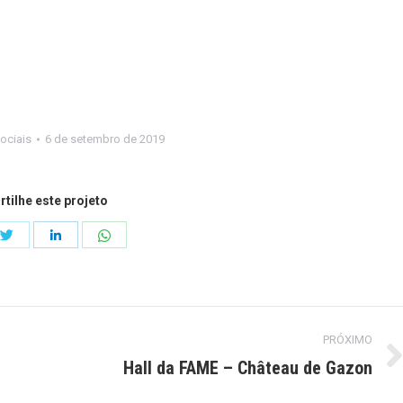
ociais
6 de setembro de 2019
tilhe este projeto
Compartilhar
Compartilhar
ilhar
Compartilhar
isto
isto
isto
PRÓXIMO
Hall da FAME – Château de Gazon
Next
project: