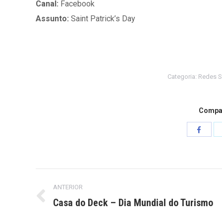
Canal:
Facebook
Assunto:
Saint Patrick’s Day
Categoria:
Redes S
Compar
Compart
isto
Project
ANTERIOR
navigation
Casa do Deck – Dia Mundial do Turismo
Previous
project: