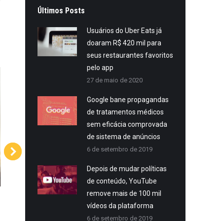
Últimos Posts
Usuários do Uber Eats já
doaram R$ 420 mil para
seus restaurantes favoritos
pelo app
27 de maio de 2020
Google bane propagandas
de tratamentos médicos
sem eficácia comprovada
de sistema de anúncios
6 de setembro de 2019
Depois de mudar políticas
de conteúdo, YouTube
remove mais de 100 mil
Star Fitness – Post Redes
zandh – M
vídeos da plataforma
6 de setembro de 2019
Sociais
I