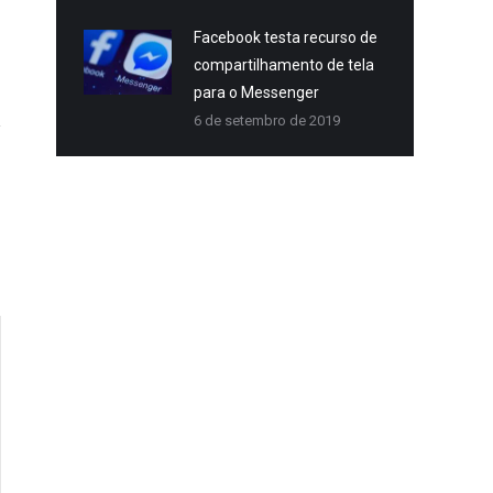
Facebook testa recurso de
Redes Sociais
Rede
compartilhamento de tela
para o Messenger
6 de setembro de 2019