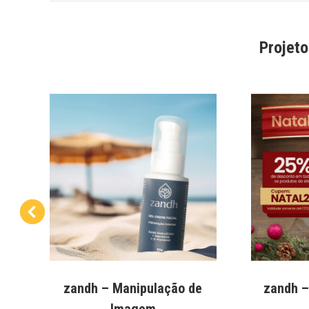
Projet
s
zandh – Manipulação de
zandh –
Imagem