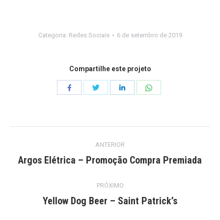
Categoria:
Redes Sociais
6 de setembro de 2019
Compartilhe este projeto
Compartilhar
Compartilhar
Compartilhar
Compartilhar
isto
isto
isto
isto
Project
ANTERIOR
navigation
Argos Elétrica – Promoção Compra Premiada
Previous
project:
PRÓXIMO
Yellow Dog Beer – Saint Patrick’s
Next
project: