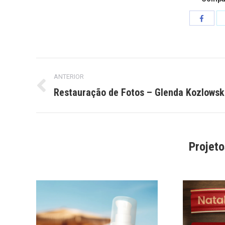
Compart
isto
Project
ANTERIOR
navigation
Restauração de Fotos – Glenda Kozlowsk
Previous
project:
Projet