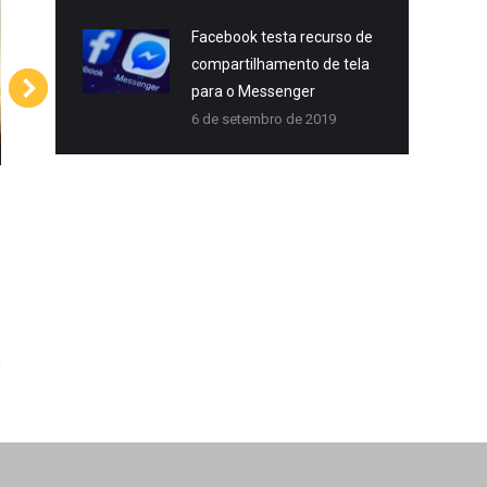
Facebook testa recurso de
compartilhamento de tela
para o Messenger
6 de setembro de 2019
Star Fitness – Post Redes
zandh – M
Sociais
I
Redes Sociais
Rede