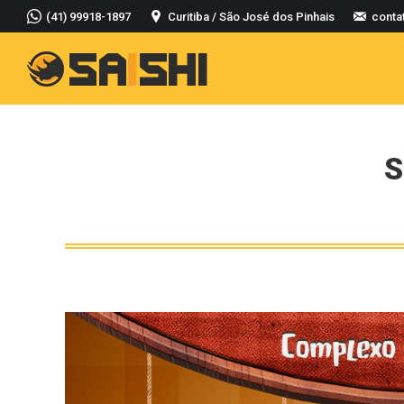
(41) 99918-1897
Curitiba / São José dos Pinhais
conta
S