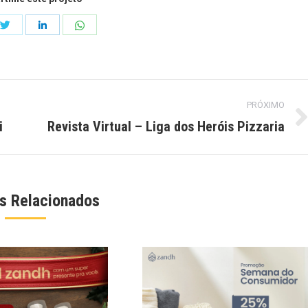
Compartilhar
Compartilhar
ilhar
Compartilhar
isto
isto
isto
PRÓXIMO
i
Revista Virtual – Liga dos Heróis Pizzaria
Next
project:
os Relacionados