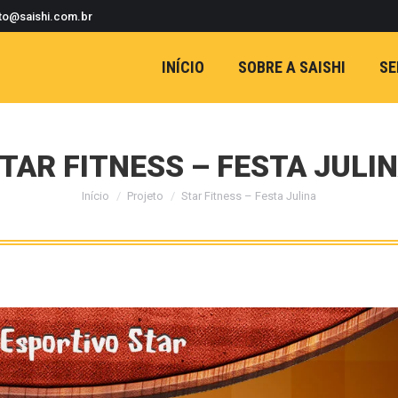
to@saishi.com.br
INÍCIO
SOBRE A SAISHI
SE
TAR FITNESS – FESTA JULI
Início
Projeto
Star Fitness – Festa Julina
Você está aqui: