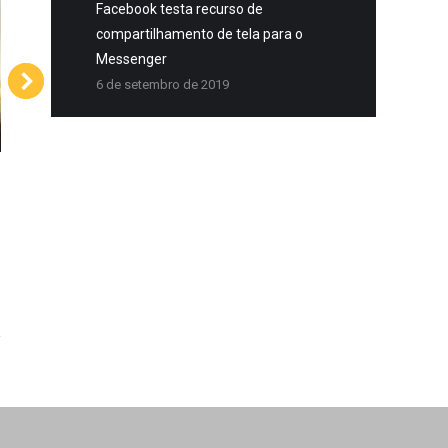
Facebook testa recurso de
Redes Sociais
compartilhamento de tela para o
Messenger
6 de setembro de 2019
zandh – M
I
Rede