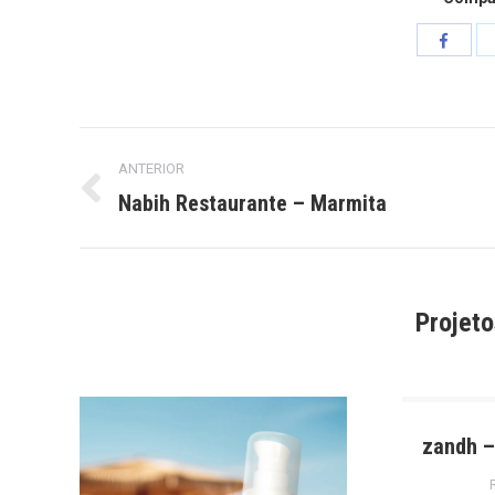
Compart
isto
Project
ANTERIOR
navigation
Nabih Restaurante – Marmita
Previous
project:
Projet
s
zandh –