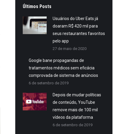
Últimos Posts
Usuários do Uber Eats já
doaram R$ 420 mil para
seus restaurantes favoritos
pelo app
27 de maio de 2020
Google bane propagandas de
tratamentos médicos sem eficácia
comprovada de sistema de anúncios
6 de setembro de 2019
Depois de mudar políticas
de conteúdo, YouTube
remove mais de 100 mil
vídeos da plataforma
Star Fitness – Post Redes
6 de setembro de 2019
Sociais