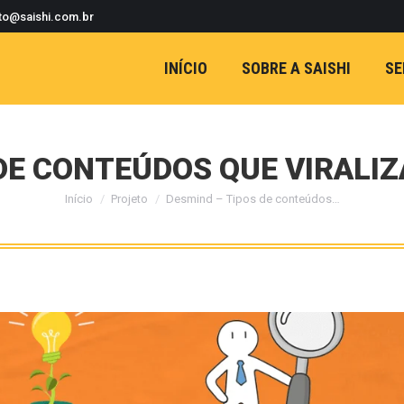
to@saishi.com.br
INÍCIO
SOBRE A SAISHI
SE
 DE CONTEÚDOS QUE VIRALI
Início
Projeto
Desmind – Tipos de conteúdos…
Você está aqui: