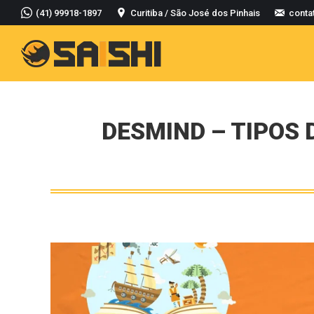
(41) 99918-1897
Curitiba / São José dos Pinhais
conta
DESMIND – TIPOS