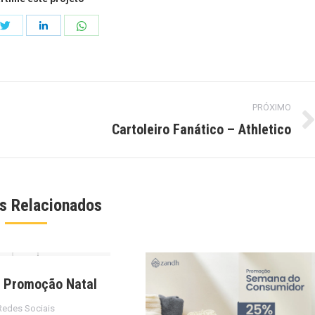
Compartilhar
Compartilhar
ilhar
Compartilhar
isto
isto
isto
PRÓXIMO
Cartoleiro Fanático – Athletico
Next
project:
os Relacionados
 Promoção Natal
Redes Sociais