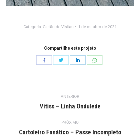
Categoria:
Cartão de Visitas
1 de outubro de 2021
Compartilhe este projeto
Compartilhar
Compartilhar
Compartilhar
Compartilhar
isto
isto
isto
isto
Project
ANTERIOR
navigation
Vitiss – Linha Ondulede
Previous
project:
PRÓXIMO
Cartoleiro Fanático – Passe Incompleto
Next