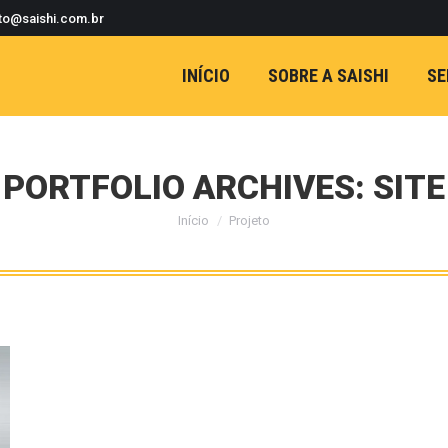
to@saishi.com.br
INÍCIO
SOBRE A SAISHI
SE
PORTFOLIO ARCHIVES:
SITE
Início
Projeto
Você está aqui: